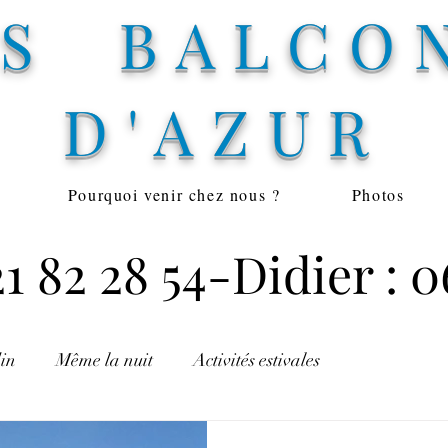
ES BALCO
D'AZUR
Pourquoi venir chez nous ?
Photos
1 82 28 54-Didier : 06
in
Même la nuit
Activités estivales